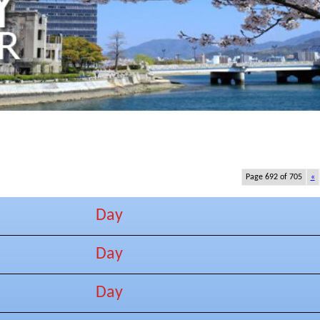
Page 692 of 705
«
Day
Day
Day