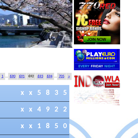
1
...
690
691
692
693
694
...
705
»
x
x
5
8
3
5
x
x
4
9
2
2
x
x
1
8
5
0